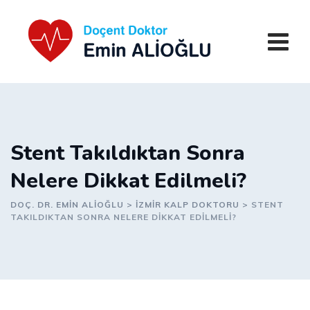
Skip
to
content
Stent Takıldıktan Sonra
Nelere Dikkat Edilmeli?
DOÇ. DR. EMIN ALIOĞLU
>
IZMIR KALP DOKTORU
>
STENT
TAKILDIKTAN SONRA NELERE DIKKAT EDILMELI?